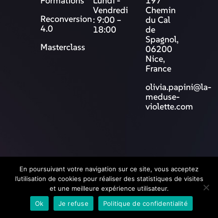
Formations
Lundi -
197
Vendredi
Chemin
Reconversion
: 9:00 –
du Cal
4.0
18:00
de
Spagnol,
Masterclass
06200
Nice,
France
olivia.papini@la-
meduse-
violette.com
© 2025 La Méduse Violette
En poursuivant votre navigation sur ce site, vous acceptez
l’utilisation de cookies pour réaliser des statistiques de visites
et une meilleure expérience utilisateur.
Ok
Je refuse
Politique de confidentialité