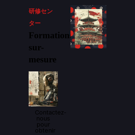
研修セン
ター
Formations
sur-
mesure
Contactez-
nous
pour
obtenir