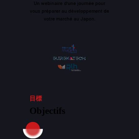
Un webinaire d’une journée pour
vous préparer au développement de
votre marché au Japon.
目標
Objectifs