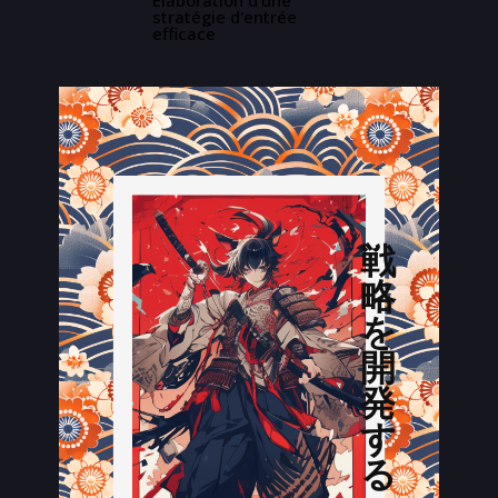
Élaboration d’une
stratégie d'entrée
efficace
戦
略
を
開
発
す
る