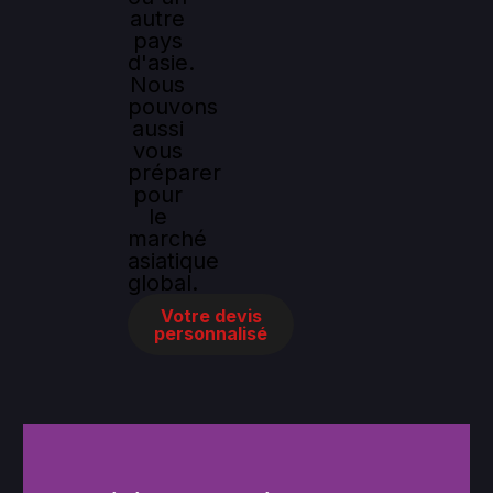
autre
pays
d'asie.
Nous
pouvons
aussi
vous
préparer
pour
le
marché
asiatique
global.
Votre devis
personnalisé