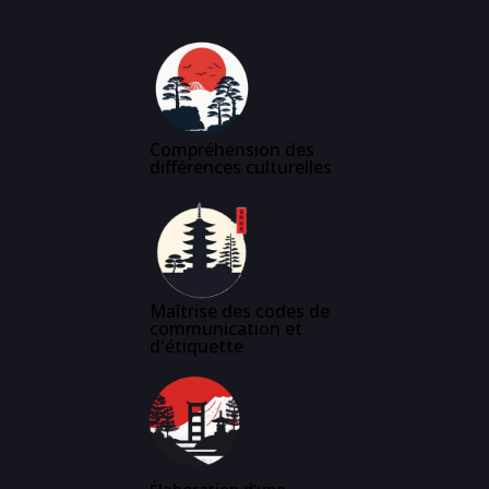
Compréhension des
différences culturelles
Maîtrise des codes de
communication et
d'étiquette