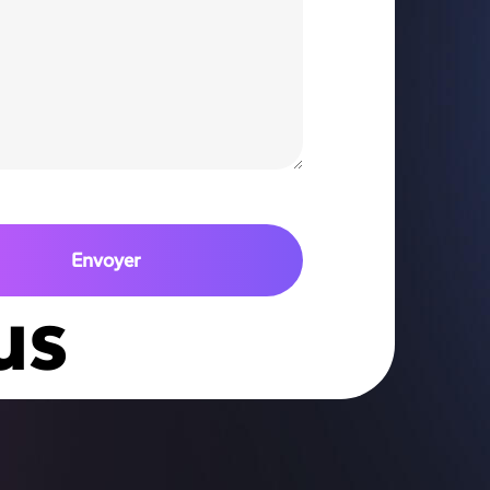
Envoyer
us