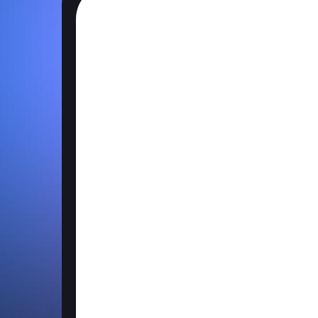
NOS PARTENAIRES ACAD
Ancrage dans l’E
Université de Toulon
Collaboration sur le projet
MIST
IDEM Perpignan
(Institut du Di
Formations IA & Réalité Augmen
IUT Angoulême
Ateliers IA pour les filières you
Université de Valencienne