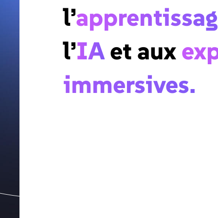
l’
apprentissa
l’
IA
et aux
exp
immersives.