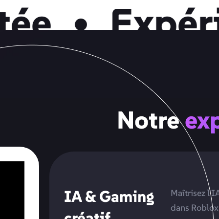
e
•
Expérie
Notre
exp
IA & Gaming
Maîtrisez l'I
dans Roblox,
créatif