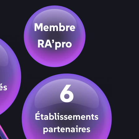
Membre
RA’pro
6
és
Établissements
partenaires