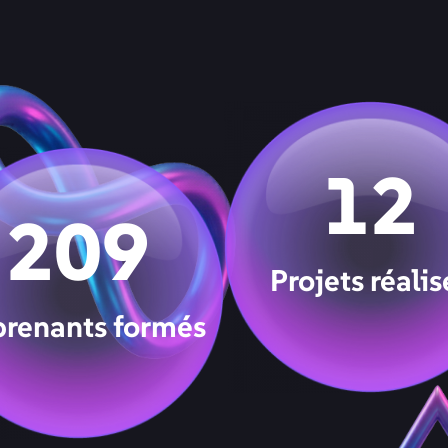
12
209
Projets
réalis
renants
formés