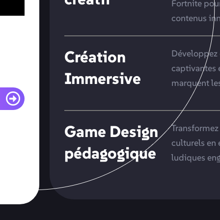
Fortnite pou
contenus inn
Création
Développez 
captivantes 
Immersive
marquent les
Game Design
Transformez 
culturels en
pédagogique
ludiques eng