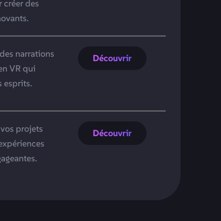
r créer des
ovants.
des narrations
Découvrir
en VR qui
 esprits.
vos projets
Découvrir
 expériences
ageantes.