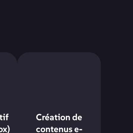
if
Création de
ox)
contenus e-