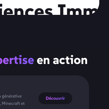
nces Immersi
ertise
en action
A générative
Découvrir
 Minecraft et