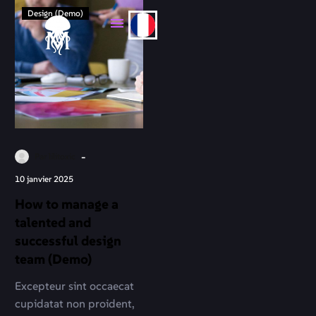
Design (Demo)
-
Par lilitoxic
10 janvier 2025
How to manage a
talented and
successful design
team (Demo)
Excepteur sint occaecat
cupidatat non proident,