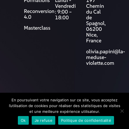
Formations
Lundi -
197
Vendredi
Chemin
Reconversion
: 9:00 –
du Cal
4.0
18:00
de
Spagnol,
Masterclass
06200
Nice,
France
olivia.papini@la-
meduse-
violette.com
© 2025 La Méduse Violette
En poursuivant votre navigation sur ce site, vous acceptez
l’utilisation de cookies pour réaliser des statistiques de visites
et une meilleure expérience utilisateur.
Ok
Je refuse
Politique de confidentialité