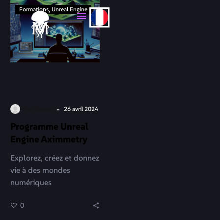
Formations
Unreal Engine
-
Par lilitoxic
26 avril 2024
Programme Unreal
Engine Aximmetry
Explorez, créez et donnez
vie à des mondes
numériques
époustouflants avec
0
Unreal Engine 5.