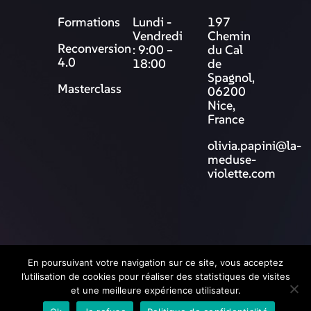
Formations
Lundi -
197
Vendredi
Chemin
Reconversion
: 9:00 –
du Cal
4.0
18:00
de
Spagnol,
Masterclass
06200
Nice,
France
olivia.papini@la-
meduse-
violette.com
© 2025 La Méduse Violette
En poursuivant votre navigation sur ce site, vous acceptez
l’utilisation de cookies pour réaliser des statistiques de visites
et une meilleure expérience utilisateur.