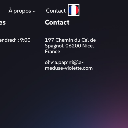
À propos
Contact
es
Contact
endredi : 9:00
197 Chemin du Cal de
Spagnol, 06200 Nice,
France
olivia.papini@la-
meduse-violette.com