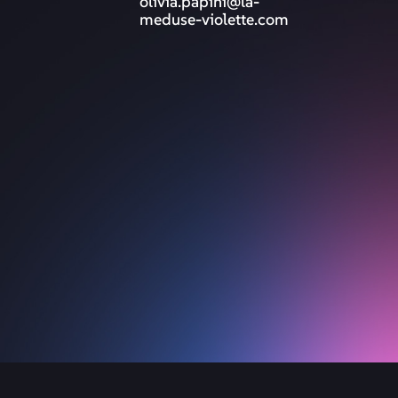
olivia.papini@la-
meduse-violette.com