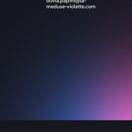
olivia.papini@la-
meduse-violette.com