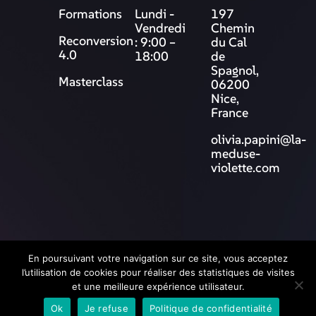
Formations
Lundi -
197
Vendredi
Chemin
Reconversion
: 9:00 –
du Cal
4.0
18:00
de
Spagnol,
Masterclass
06200
Nice,
France
olivia.papini@la-
meduse-
violette.com
© 2025 La Méduse Violette
En poursuivant votre navigation sur ce site, vous acceptez
l’utilisation de cookies pour réaliser des statistiques de visites
et une meilleure expérience utilisateur.
Ok
Je refuse
Politique de confidentialité