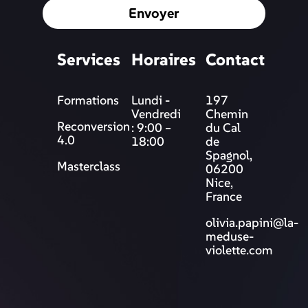
Envoyer
Services
Horaires
Contact
Formations
Lundi -
197
Vendredi
Chemin
Reconversion
: 9:00 –
du Cal
4.0
18:00
de
Spagnol,
Masterclass
06200
Nice,
France
olivia.papini@la-
meduse-
violette.com