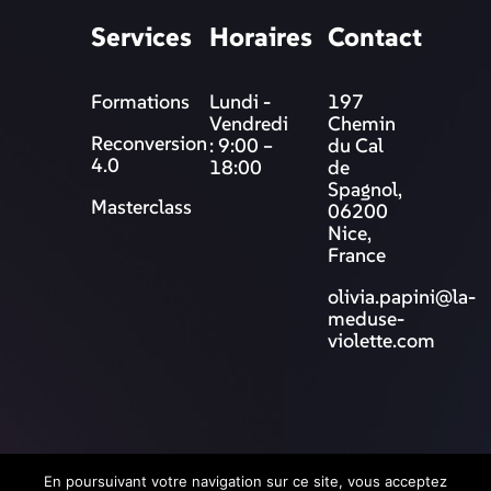
Services
Horaires
Contact
Formations
Lundi -
197
Vendredi
Chemin
Reconversion
: 9:00 –
du Cal
4.0
18:00
de
Spagnol,
Masterclass
06200
Nice,
France
olivia.papini@la-
meduse-
violette.com
© 2025 La Méduse Violette
En poursuivant votre navigation sur ce site, vous acceptez