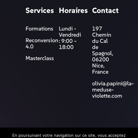
Services
Horaires
Contact
Formations
Lundi -
197
Vendredi
Chemin
Reconversion
: 9:00 –
du Cal
4.0
18:00
de
Spagnol,
Masterclass
06200
Nice,
France
olivia.papini@la-
meduse-
violette.com
© 2025 La Méduse Violette
En poursuivant votre navigation sur ce site, vous acceptez