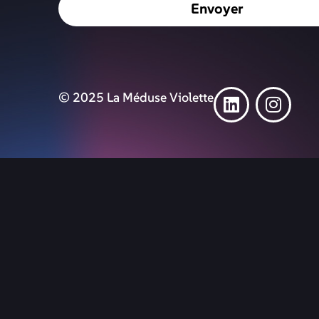
Envoyer
© 2025 La Méduse Violette