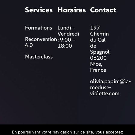
Services
Horaires
Contact
Formations
Lundi -
197
Vendredi
Chemin
Reconversion
: 9:00 –
du Cal
4.0
18:00
de
Spagnol,
Masterclass
06200
Nice,
France
olivia.papini@la-
meduse-
violette.com
© 2025 La Méduse Violette
En poursuivant votre navigation sur ce site, vous acceptez