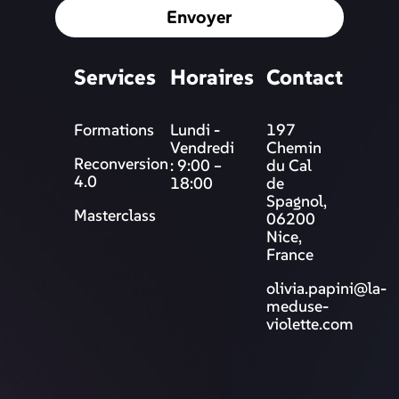
Envoyer
Services
Horaires
Contact
Formations
Lundi -
197
Vendredi
Chemin
Reconversion
: 9:00 –
du Cal
4.0
18:00
de
Spagnol,
Masterclass
06200
Nice,
France
olivia.papini@la-
meduse-
violette.com