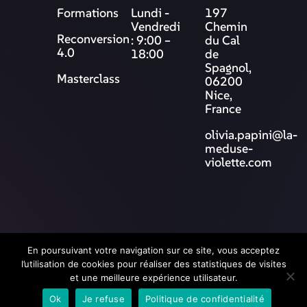
Formations
Lundi -
197
Vendredi
Chemin
Reconversion
: 9:00 –
du Cal
4.0
18:00
de
Spagnol,
Masterclass
06200
Nice,
France
olivia.papini@la-
meduse-
violette.com
© 2025 La Méduse Violette
En poursuivant votre navigation sur ce site, vous acceptez
l’utilisation de cookies pour réaliser des statistiques de visites
et une meilleure expérience utilisateur.
Ok
Je refuse
Politique de confidentialité