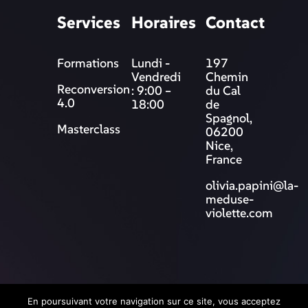
Services
Horaires
Contact
Formations
Lundi -
197
Vendredi
Chemin
Reconversion
: 9:00 –
du Cal
4.0
18:00
de
Spagnol,
Masterclass
06200
Nice,
France
olivia.papini@la-
meduse-
violette.com
© 2025 La Méduse Violette
En poursuivant votre navigation sur ce site, vous acceptez